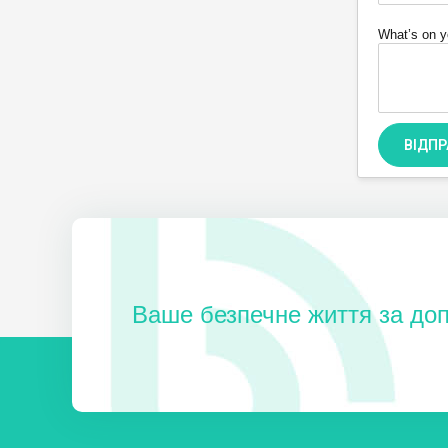
What’s on y
ВІДП
Ваше безпечне життя за до