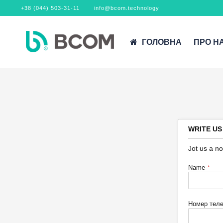
+38 (044) 503-31-11
info@bcom.technology
ГОЛОВНА
ПРО Н
WRITE US
Jot us a no
Name
Номер тел