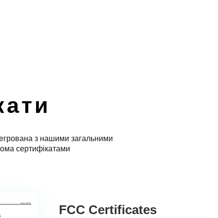
кати
нтегрована з нашими загальними
кома сертифікатами
FCC Certificates