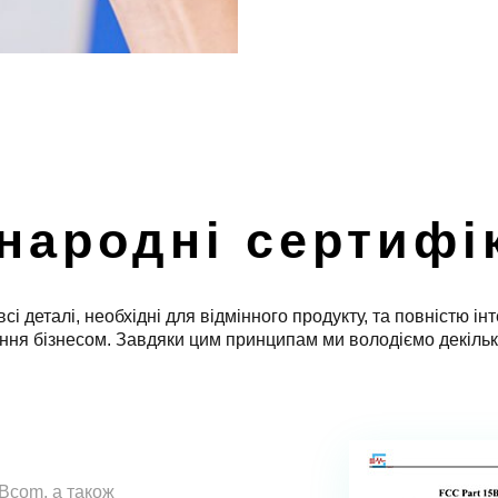
народні сертифі
сі деталі, необхідні для відмінного продукту, та повністю і
ння бізнесом. Завдяки цим принципам ми володіємо декіль
Bcom, а також