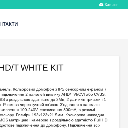
Каталог
НТАКТИ
D/T WHITE KIT
нель. Кольоровий домофон з IPS сенсорним екраном 7
, підключення 2 панелей виклику AHD/TVI/CVI або CVBS,
S з роздільною здатністю до 2Мп, 2 датчиків тривоги і 1
). Розмова через гучний зв'язок. З'єднання з панеллю
, живлення 100-240V, споживання 800mA, в режимі
 кольору. Розміри 193x123х21.5мм. Кольорова накладна
CMOS матрицею і камерою з роздільною здатністю Full HD
х дротове підключення до домофону. Підключення всіх