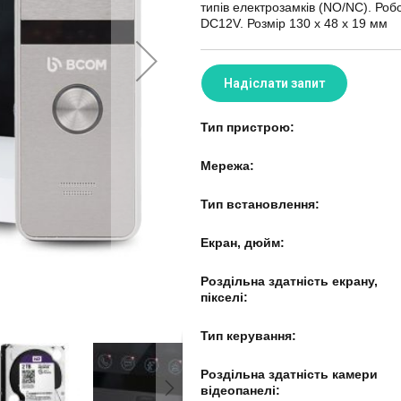
типів електрозамків (NO/NC). Ро
DC12V. Розмір 130 х 48 х 19 мм
Надіслати запит
Тип пристрою:
Мережа:
Тип встановлення:
Екран, дюйм:
Роздільна здатність екрану,
пікселі:
Тип керування:
Роздільна здатність камери
відеопанелі: