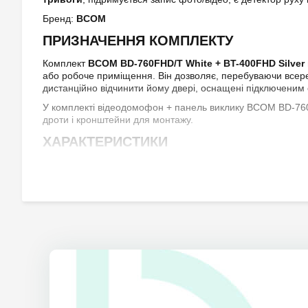
Бренд:
BCOM
ПРИЗНАЧЕННЯ КОМПЛЕКТУ
Комплект
BCOM BD-760FHD/T White + BT-400FHD Silver
або робоче приміщення. Він дозволяє, перебуваючи всеред
дистанційно відчинити йому двері, оснащені підключеним
У комплекті відеодомофон + панель виклику BCOM BD-760
дроти і кронштейни для монтажу.
ХАРАКТЕРИСТИКИ
ВІДЕОДОМОФОН
до домофона можливо підключити одночасно
2 Ful
додатковий монітор
(або телевізор) з НЧ входом
домофон
BD-760FHD/T White
обладнано кольоров
підтримка підключення через WiFi і роботи з мобіл
розмова з відвідувачем здійснюється в режимі гучного
керування домофоном відбувається за допомогою
слот на
microSD
карту (
купується окремо
);