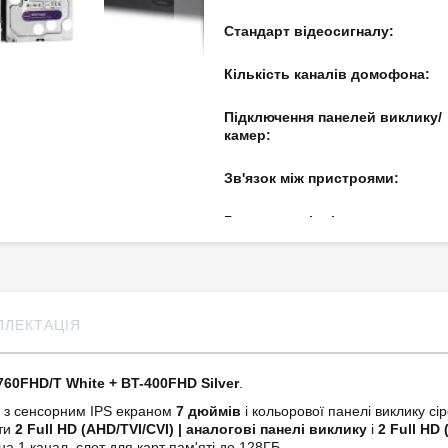
Стандарт відеосигналу:
Кількість каналів домофона:
Підключення панелей виклику/
камер:
Зв'язок між пристроями:
Розмова з відвідувачем:
Переадресація виклику:
Запис фото/відео:
ПЛЕКТАЦІЯ
Детектор руху:
60FHD/T White + BT-400FHD Silver
.
Функція інтеркома:
у з сенсорним IPS екраном
7 дюймів
і кольорової панелі виклику сі
ти
2 Full HD (AHD/TVI/CVI) | аналогові панелі виклику
і
2 Full HD
Підтримка карт пам'яті
на 1 канал, слот для карт пам'яті до 128ГБ.