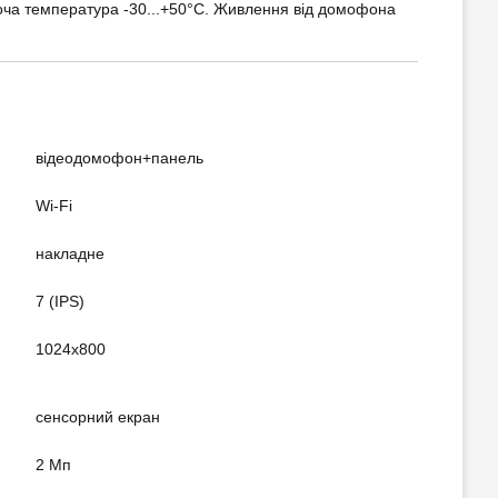
боча температура -30...+50°С. Живлення від домофона
відеодомофон+панель
Wi-Fi
накладне
7 (IPS)
1024x800
сенсорний екран
2 Мп