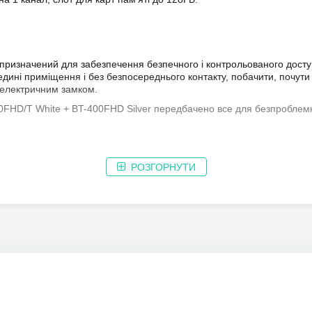
(максимальний обсяг):
Додаткові функції домофона /
панелі виклику:
призначений для забезпечення безпечного і контрольованого доступ
ині приміщення і без безпосереднього контакту, побачити, почути і
 електричним замком.
Блок живлення домофона:
FHD/T White + BT-400FHD Silver передбачено все для безпроблемно
Напруга живлення / джерело
живлення:
Струм споживання, мА:
РОЗГОРНУТИ
l HD (AHD/TVI/CVI) | аналогові панелі виклику
і
2 Full HD (AHD/TV
Матеріал:
, також паралельно ще
+ 5 відеодомофонів
;
Колір:
им
IPS-екраном
з діагоналлю
7 дюймів
і роздільною здатністю
1024
ьним застосунком
Tuya Smart
– переадресація виклику у застосунок 
Робоча температура, °C:
 зв'язку (
HandsFree
);
сенсорного екрану
;
Розміри, мм: