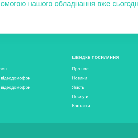
помогою нашого обладнання вже сьогодн
ю
(
за умови підключення охоронних датчиків
), а також автоматично 
BCOM - УКРАЇНСЬКА
(PAL) з можливістю перемикання (під час монтажу);
ШВИДКЕ ПОСИЛАННЯ
ле)
;
фон
Про нас
й відеодомофон
Новини
й відеодомофон
Якість
Послуги
Контакти