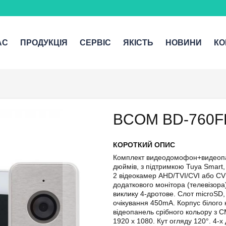
АС
ПРОДУКЦІЯ
СЕРВІС
ЯКІСТЬ
НОВИНИ
КО
BCOM BD-760FH
КОРОТКИЙ ОПИС
Комплект видеодомофон+видеопа
дюймів, з підтримкою Tuya Smart
2 відеокамер AHD/TVI/CVI або CVB
додаткового монітора (телевізора
виклику 4-дротове. Слот microSD
очікування 450mA. Корпус білого
відеопанель срібного кольору з 
1920 x 1080. Кут огляду 120°. 4-