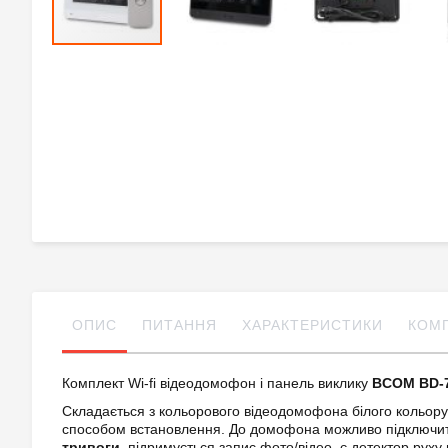
Skip
to
the
beginning
of
the
images
gallery
ОПИС
ПИТАННЯ
ХАРАКТЕРИСТИКИ
КОМ
Комплект Wi-fi відеодомофон і панель виклику
BCOM BD-7
Складається з кольорового відеодомофона білого кольор
способом встановлення. До домофона можливо підключи
тривоги
, підримується запис фото/відео, є детектор руху 