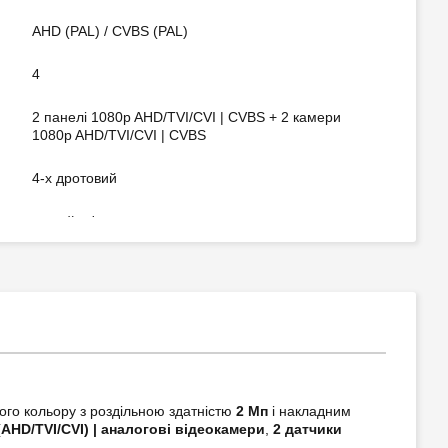
AHD (PAL) / CVBS (PAL)
4
2 панелі 1080p AHD/TVI/CVI | CVBS + 2 камери
1080p AHD/TVI/CVI | CVBS
4-х дротовий
гучний зв'язок
у застосунок на смартфон
фото; відео
на 1 канал
є
рого кольору з роздільною здатністю
2 Мп
і накладним
 (AHD/TVI/CVI) | аналогові відеокамери
,
2 датчики
128 ГБ