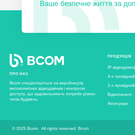
Ваше безпечне життя за до
запис фото/відео
за рухом
з 1 каналу,
за тривого
інтерком
на 6 відеодомофонів;
вибір мелодії для кожної панелі виклику.
ВІДЕОПАНЕЛЬ
4-х дротове підключення до відеодомофона;
підтримка форматів відеосигналу
AHD
(PAL) |
CVBS
ПРОДУКЦІЯ
підключення всіх типів замків
(НО і НЗ контакти ре
IP відеодомо
ІЧ-підсвічування з датчиком освітленості;
ПРО НАС
4-х провідни
підсвічування кнопок синього кольору;
Bcom спеціалізується на виробництві
2-х провідни
антивандальна металева конструкція;
високоякісних відеодзвінків і контролю
доступу, що задовольняють потреби різних
регулювання гучності.
Відеопанелі
типів будівель.
розміри
130х48х19 мм
.
Аксесуари
© 2025 Bcom . All rights reserved. Bcom