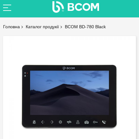
Головна
Каталог продукії
BCOM BD-780 Black
Skip
to
the
end
of
the
images
gallery