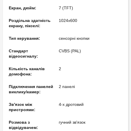
Екран, дюйм:
7 (TFT)
Роздільна здатність
1024х600
екрану, пікселі:
Тип керування:
сенсорні кнопки
Стандарт
CVBS (PAL)
відеосигналу:
Кількість каналів
2
домофона:
Підключення панелей
2 панелі
виклику/камер:
Зв'язок між
4-х дротовий
пристроями:
Розмова з
гучний зв'язок
відвідувачем: