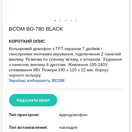
Skip
BCOM BD-780 BLACK
to
the
КОРОТКИЙ ОПИС
beginning
of
Кольоровий домофон з TFT екраном 7 дюймів і
the
сенсорними кнопками керування, підключення 2 панелей
images
виклику. Розмова по гучному зв'язку, є інтерком. З'єднання
gallery
з панеллю виклику 4-дротове. Живлення 100-240V,
споживання 8Вт. Розміри 190 х 125 х 22 мм. Корпус
чорного кольору.
Українці вибирають BCOM
Надіслати запит
Тип пристрою:
відеодомофон
Тип встановлення:
накладне