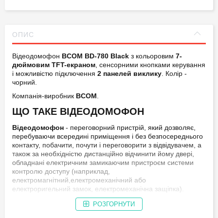
Функція інтеркома:
є
ОПИС
Додаткові функції
вбудоване реле для відчинення
домофона / панелі
воріт
виклику:
Відеодомофон
BCOM BD-780 Black
з кольоровим
7-
дюймовим TFT-екраном
, сенсорними кнопками керування
і можливістю підключення
2 панелей виклику
. Колір -
Блок живлення
вбудований
чорний.
домофона:
Компанія-виробник
BCOM
.
Напруга живлення /
AC 100-240 В
ЩО ТАКЕ ВІДЕОДОМОФОН
джерело живлення:
Відеодомофон
- переговорний пристрій, який дозволяє,
Потужність
8
перебуваючи всередині приміщення і без безпосереднього
споживання, Вт:
контакту, побачити, почути і переговорити з відвідувачем, а
також за необхідністю дистанційно відчинити йому двері,
обладнані електричним замикаючим пристроєм системи
Матеріал:
пластик
контролю доступу (наприклад,
електромагнітний,електромеханічний або
Колір:
чорний
електроригельний замок, електромеханічна защіпка).
ДЕ ВИКОРИСТОВУЄТЬСЯ
РОЗГОРНУТИ
Робоча температура,
+5 ~ +50
°C:
ВІДЕОДОМОФОН