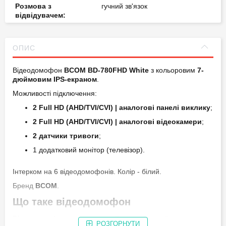
Розмова з
гучний зв'язок
відвідувачем:
Запис фото/відео:
фото; відео
ОПИС
Детектор руху:
на 1 канал
Відеодомофон
BCOM BD-780FHD White
з кольоровим
7-
дюймовим IPS-екраном
.
Функція інтеркома:
є
Можливості підключення:
Підтримка карт
128 ГБ
2 Full HD (AHD/TVI/CVI) | аналогові панелі виклику
;
пам'яті
(максимальний
2 Full HD (AHD/TVI/CVI) | аналогові відеокамери
;
обсяг):
2 датчики тривоги
;
1 додатковий монітор (телевізор).
Додаткові функції
вбудоване реле для відчинення
домофона / панелі
воріт; фоторамка; режим «не
виклику:
турбувати» («сон»); медіаплеєр;
Інтерком на 6 відеодомофонів. Колір - білий.
MP3 мелодії
Бренд
BCOM
.
Блок живлення
вбудований
Що таке відеодомофон
домофона:
Відеодомофон
- переговорний пристрій, який дозволяє,
РОЗГОРНУТИ