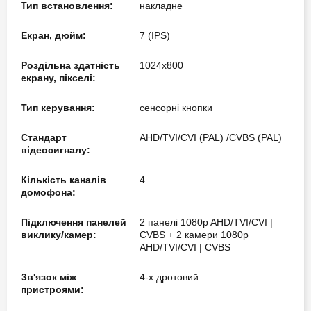
Тип встановлення:
накладне
Екран, дюйм:
7 (IPS)
Роздільна здатність
1024x800
екрану, пікселі:
Тип керування:
сенсорні кнопки
Стандарт
AHD/TVI/CVI (PAL) /CVBS (PAL)
відеосигналу:
Кількість каналів
4
домофона:
Підключення панелей
2 панелі 1080p AHD/TVI/CVI |
виклику/камер:
CVBS + 2 камери 1080p
AHD/TVI/CVI | CVBS
Зв'язок між
4-х дротовий
пристроями: