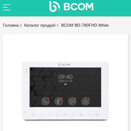
Головна
Каталог продукії
BCOM BD-780FHD White
Skip
to
the
end
of
the
images
gallery