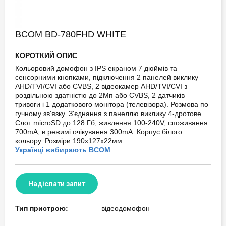
Skip
BCOM BD-780FHD WHITE
to
the
КОРОТКИЙ ОПИС
beginning
of
Кольоровий домофон з IPS екраном 7 дюймів та
the
сенсорними кнопками, підключення 2 панелей виклику
images
AHD/TVI/CVI або CVBS, 2 відеокамер AHD/TVI/CVI з
gallery
роздільною здатністю до 2Мп або CVBS, 2 датчиків
тривоги і 1 додаткового монітора (телевізора). Розмова по
гучному зв'язку. З'єднання з панеллю виклику 4-дротове.
Слот microSD до 128 Гб, живлення 100-240V, споживання
700mA, в режимі очікування 300mA. Корпус білого
кольору. Розміри 190x127x22мм.
Українці вибирають BCOM
Надіслати запит
Тип пристрою:
відеодомофон